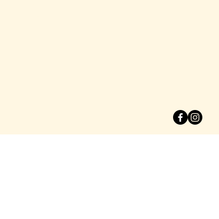
Boulevard Joseph Tirou 88
6000 Charleroi
© 2024 by Harpers Charleroi