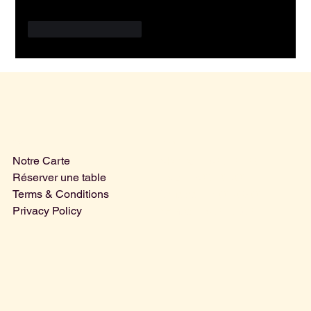
J'aime
Répondre
Menu
Horaires
Mercredi | 15.00 - 01.00
Notre Carte
Jeudi | 15.00 - 03.00
Réserver une table
Vendredi | 15.00 - 03.00
Terms & Conditions
Samedi | 15.00 - 03.00
Privacy Policy