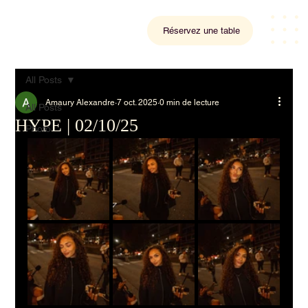
Réservez une table
All Posts
Amaury Alexandre
7 oct. 2025
0 min de lecture
All Posts
HYPE | 02/10/25
Photo