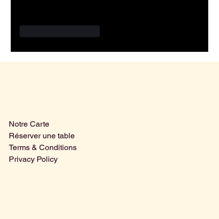
J'aime
Répondre
Menu
Horaires
Mercredi | 15.00 - 01.00
Notre Carte
Jeudi | 15.00 - 03.00
Réserver une table
Vendredi | 15.00 - 03.00
Terms & Conditions
Samedi | 15.00 - 03.00
Privacy Policy