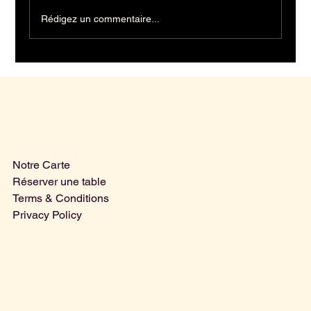
Rédigez un commentaire...
Menu
Horaires
Mercredi | 15.00 - 01.00
Notre Carte
Jeudi | 15.00 - 03.00
Réserver une table
Vendredi | 15.00 - 03.00
Terms & Conditions
Samedi | 15.00 - 03.00
Privacy Policy