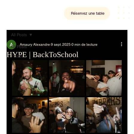
Réservez une table
All Posts
Amaury Alexandre
9 sept. 2025
0 min de lecture
All Posts
HYPE | BackToSchool
Photo