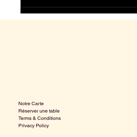
Harpers | Friday Night 01/05/26
Horaires
Menu
Notre Carte
Mercredi | 15.00 - 01.00
Réserver une table
Jeudi | 15.00 - 03.00
Terms & Conditions
Vendredi | 15.00 - 03.00
Privacy Policy
Samedi | 15.00 - 03.00